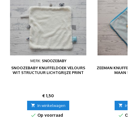
MERK:
SNOOZEBABY
SNOOZEBABY KNUFFELDOEK VELOURS
ZEEMAN KNUFFEL
WIT STRUCTUUR LICHTGRIJZE PRINT
MAAN ST
Prijs
P
€ 1,50
€

In winkelwagen

In 


Op voorraad
Op 