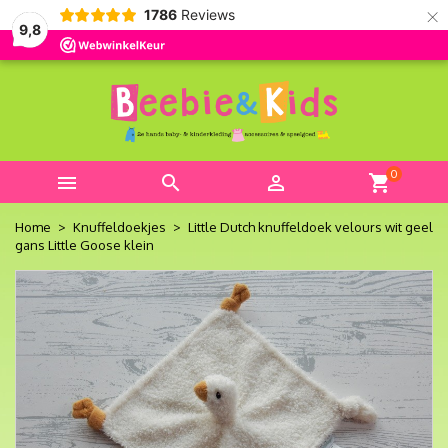
×
1786
Reviews
9,8
0



shopping_cart
Home
Knuffeldoekjes
Little Dutch knuffeldoek velours wit geel
gans Little Goose klein