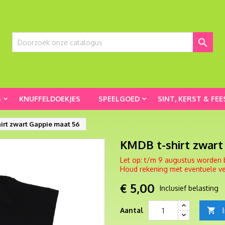

S
KNUFFELDOEKJES
SPEELGOED
SINT, KERST & FEE
irt zwart Gappie maat 56
KMDB t-shirt zwart
Let op: t/m 9 augustus worden 
Houd rekening met eventuele ver
€ 5,00
Inclusief belasting
Aantal
