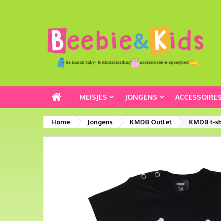
MEISJES
JONGENS
ACCESSOIRE
Home
Jongens
KMDB Outlet
KMDB t-sh