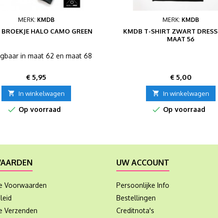
MERK:
KMDB
MERK:
KMDB
 BROEKJE HALO CAMO GREEN
KMDB T-SHIRT ZWART DRESS
MAAT 56
ijgbaar in maat 62 en maat 68
Prijs
Prijs
€ 5,95
€ 5,00

In winkelwagen

In winkelwagen


Op voorraad
Op voorraad
AARDEN
UW ACCOUNT
e Voorwaarden
Persoonlijke Info
leid
Bestellingen
ie Verzenden
Creditnota's