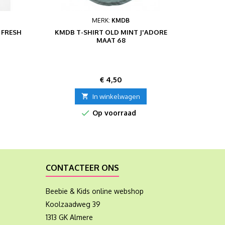
MERK:
KMDB
 FRESH
KMDB T-SHIRT OLD MINT J'ADORE
KMDB 
MAAT 68
Prijs
€ 4,50

In winkelwagen

Op voorraad
CONTACTEER ONS
Beebie & Kids online webshop
Koolzaadweg 39
1313 GK Almere