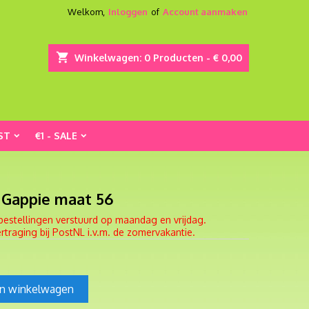
Welkom,
Inloggen
of
Account aanmaken
shopping_cart
Winkelwagen:
0
Producten - € 0,00
ST
€1 - SALE
 Gappie maat 56
bestellingen verstuurd op maandag en vrijdag.
traging bij PostNL i.v.m. de zomervakantie.
In winkelwagen