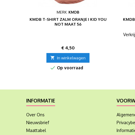
MERK:
KMDB
KMDB T-SHIRT ZALM ORANJE I KID YOU
KMDB
NOT MAAT 56
Verkr
Prijs
€ 4,50

In winkelwagen

Op voorraad
INFORMATIE
VOORW
Over Ons
Algemen
Nieuwsbrief
Privacybe
Maattabel
Informat