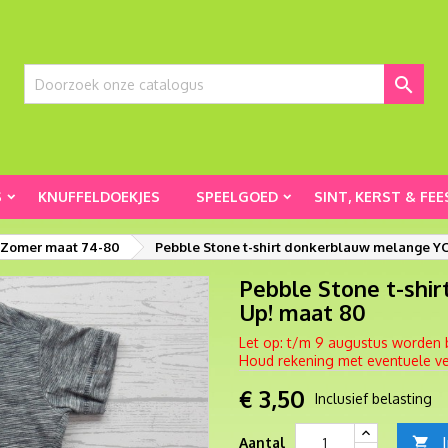

S
KNUFFELDOEKJES
SPEELGOED
SINT, KERST & FEE
 Zomer maat 74-80
Pebble Stone t-shirt donkerblauw melange YO
Pebble Stone t-shi
Up! maat 80
Let op: t/m 9 augustus worden 
Houd rekening met eventuele ver
€ 3,50
Inclusief belasting
Aantal
