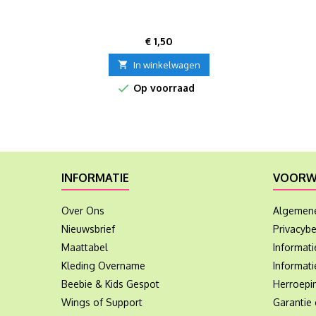
Prijs
€ 1,50

In winkelwagen

Op voorraad
INFORMATIE
VOORW
Over Ons
Algemen
Nieuwsbrief
Privacybe
Maattabel
Informat
Kleding Overname
Informati
Beebie & Kids Gespot
Herroepi
Wings of Support
Garantie 