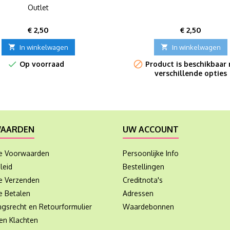
Outlet
Prijs
Prijs
€ 2,50
€ 2,50

In winkelwagen

In winkelwagen


Op voorraad
Product is beschikbaar
verschillende opties
AARDEN
UW ACCOUNT
e Voorwaarden
Persoonlijke Info
leid
Bestellingen
ie Verzenden
Creditnota's
e Betalen
Adressen
ngsrecht en Retourformulier
Waardebonnen
en Klachten