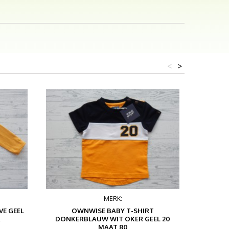
<
>
MERK:
E GEEL
OWNWISE BABY T-SHIRT
H&M TW
R
DONKERBLAUW WIT OKER GEEL 20
MAAT 80