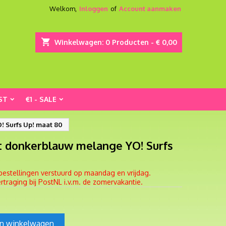
Welkom,
Inloggen
of
Account aanmaken
shopping_cart
Winkelwagen:
0
Producten - € 0,00
ST
€1 - SALE
! Surfs Up! maat 80
rt donkerblauw melange YO! Surfs
bestellingen verstuurd op maandag en vrijdag.
traging bij PostNL i.v.m. de zomervakantie.
In winkelwagen