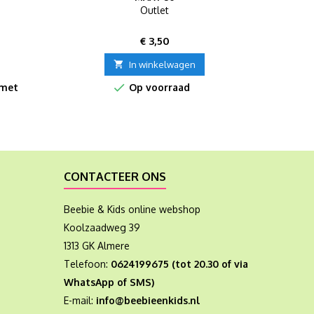
Outlet
Prijs
€ 3,50

In winkelwagen

 met
Op voorraad
CONTACTEER ONS
Beebie & Kids online webshop
Koolzaadweg 39
1313 GK Almere
Telefoon:
0624199675 (tot 20.30 of via
WhatsApp of SMS)
E-mail:
info@beebieenkids.nl