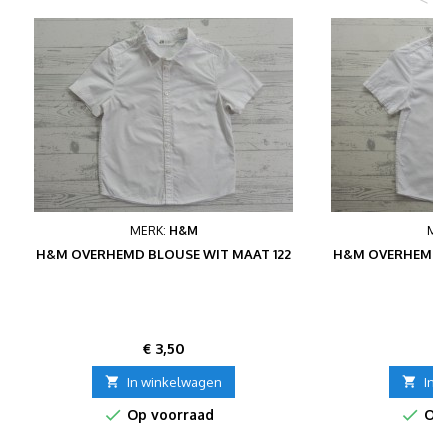
MERK:
H&M
ME
H&M OVERHEMD BLOUSE WIT MAAT 122
H&M OVERHEMD B
Prijs
P
€ 3,50
€

In winkelwagen

In 


Op voorraad
Op 