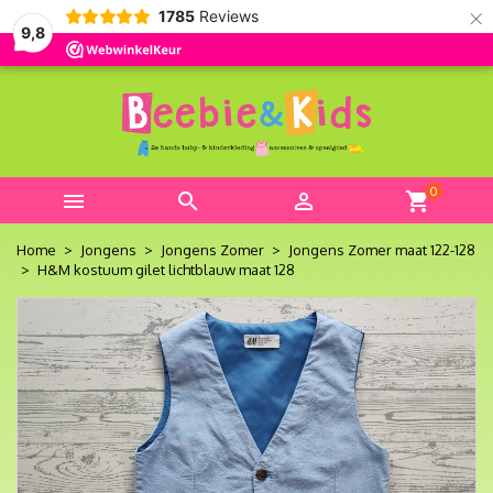
×
1785
Reviews
9,8
0



shopping_cart
Home
Jongens
Jongens Zomer
Jongens Zomer maat 122-128
H&M kostuum gilet lichtblauw maat 128