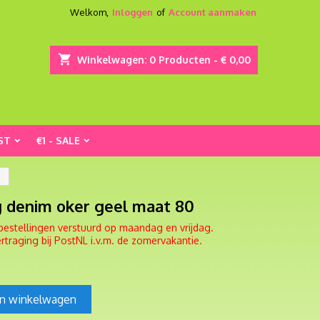
Welkom,
Inloggen
of
Account aanmaken
shopping_cart
Winkelwagen:
0
Producten - € 0,00
ST
€1 - SALE
g denim oker geel maat 80
bestellingen verstuurd op maandag en vrijdag.
traging bij PostNL i.v.m. de zomervakantie.
In winkelwagen