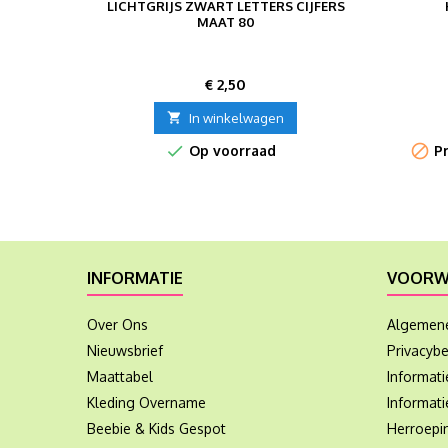
LICHTGRIJS ZWART LETTERS CIJFERS
MAAT 80
Prijs
€ 2,50

In winkelwagen


Op voorraad
Pr
INFORMATIE
VOORW
Over Ons
Algemen
Nieuwsbrief
Privacybe
Maattabel
Informat
Kleding Overname
Informati
Beebie & Kids Gespot
Herroepi