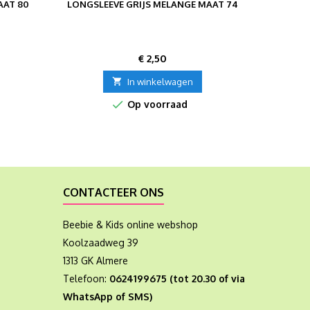
AAT 80
LONGSLEEVE GRIJS MELANGE MAAT 74
GROEN
Prijs
€ 2,50

In winkelwagen

Op voorraad
CONTACTEER ONS
Beebie & Kids online webshop
Koolzaadweg 39
1313 GK Almere
Telefoon:
0624199675 (tot 20.30 of via
WhatsApp of SMS)