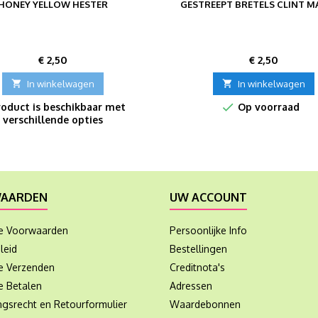
HONEY YELLOW HESTER
GESTREEPT BRETELS CLINT M
Prijs
Prijs
€ 2,50
€ 2,50

In winkelwagen

In winkelwagen

oduct is beschikbaar met
Op voorraad
verschillende opties
AARDEN
UW ACCOUNT
e Voorwaarden
Persoonlijke Info
leid
Bestellingen
ie Verzenden
Creditnota's
e Betalen
Adressen
ngsrecht en Retourformulier
Waardebonnen