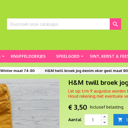

S
KNUFFELDOEKJES
SPEELGOED
SINT, KERST & FEE
 Winter maat 74-80
H&M twill broek jog denim oker geel maat 80
H&M twill broek jo
Let op: t/m 9 augustus worden 
Houd rekening met eventuele ver
€ 3,50
Inclusief belasting
Aantal
