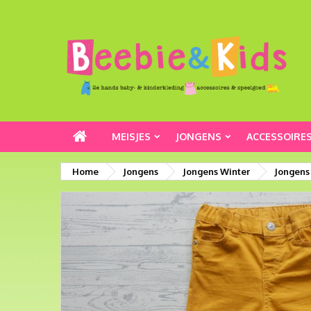
MEISJES
JONGENS
ACCESSOIRE
Home
Jongens
Jongens Winter
Jongens