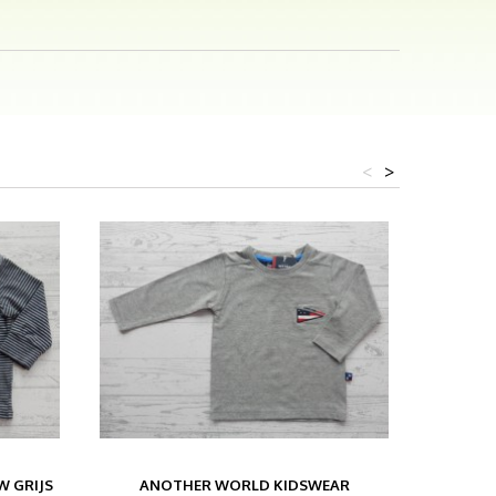
<
>
 GRIJS
ANOTHER WORLD KIDSWEAR
NAME IT