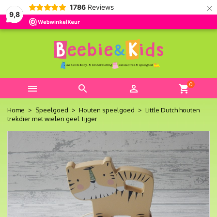
×
1786
Reviews
9,8
0



shopping_cart
Home
Speelgoed
Houten speelgoed
Little Dutch houten
trekdier met wielen geel Tijger