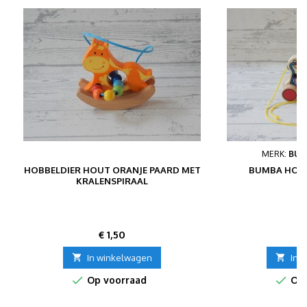
MERK:
BUM
HOBBELDIER HOUT ORANJE PAARD MET
BUMBA HOUT
KRALENSPIRAAL
Prijs
P
€ 1,50
€

In winkelwagen

In 


Op voorraad
Op 