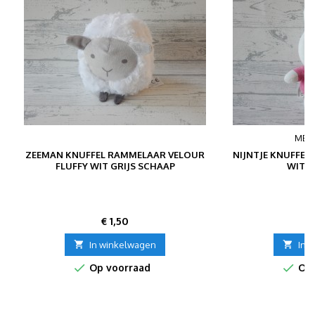
MER
ZEEMAN KNUFFEL RAMMELAAR VELOUR
NIJNTJE KNUFFE
FLUFFY WIT GRIJS SCHAAP
WIT R
Prijs
P
€ 1,50
€

In winkelwagen

In 


Op voorraad
Op 