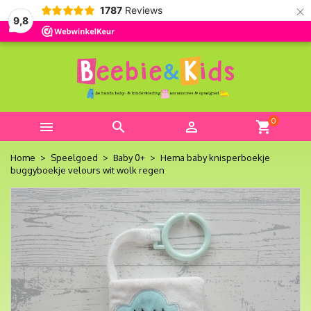
×
1787
Reviews
9,8
0



shopping_cart
Home
Speelgoed
Baby 0+
Hema baby knisperboekje
buggyboekje velours wit wolk regen