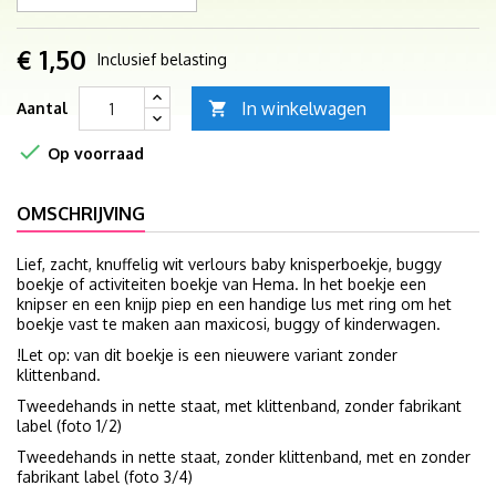
€ 1,50
Inclusief belasting
In winkelwagen
Aantal


Op voorraad
OMSCHRIJVING
Lief, zacht, knuffelig wit verlours baby knisperboekje, buggy
boekje of activiteiten boekje van Hema. In het boekje een
knipser en een knijp piep en een handige lus met ring om het
boekje vast te maken aan maxicosi, buggy of kinderwagen.
!Let op: van dit boekje is een nieuwere variant zonder
klittenband.
Tweedehands in nette staat, met klittenband, zonder fabrikant
label (foto 1/2)
Tweedehands in nette staat, zonder klittenband, met en zonder
fabrikant label (foto 3/4)