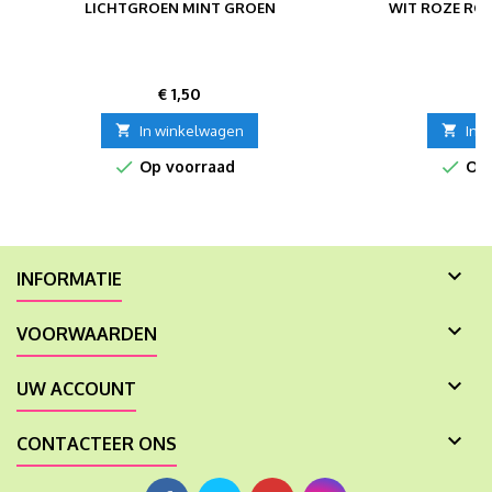
LICHTGROEN MINT GROEN
WIT ROZE RO
Prijs
P
€ 1,50
€

In winkelwagen

In 


Op voorraad
Op 

INFORMATIE

VOORWAARDEN

UW ACCOUNT

CONTACTEER ONS