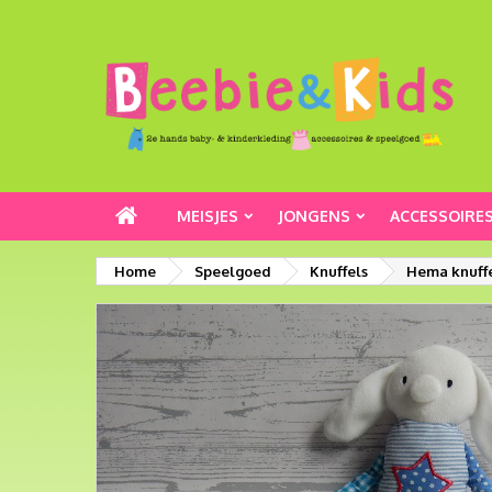
MEISJES
JONGENS
ACCESSOIRE
Home
Speelgoed
Knuffels
Hema knuffel