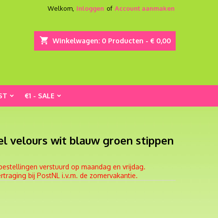
Welkom,
Inloggen
of
Account aanmaken
shopping_cart
Winkelwagen:
0
Producten - € 0,00
ST
€1 - SALE
l velours wit blauw groen stippen
bestellingen verstuurd op maandag en vrijdag.
traging bij PostNL i.v.m. de zomervakantie.