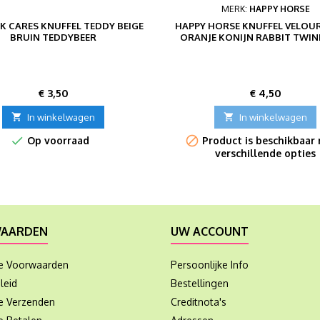
MERK:
HAPPY HORSE
K CARES KNUFFEL TEDDY BEIGE
HAPPY HORSE KNUFFEL VELOUR
BRUIN TEDDYBEER
ORANJE KONIJN RABBIT TWINE
Prijs
Prijs
€ 3,50
€ 4,50

In winkelwagen

In winkelwagen


Op voorraad
Product is beschikbaar
verschillende opties
AARDEN
UW ACCOUNT
e Voorwaarden
Persoonlijke Info
leid
Bestellingen
ie Verzenden
Creditnota's