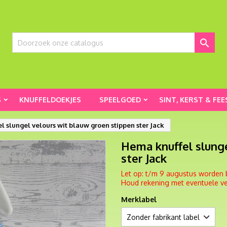

S
KNUFFELDOEKJES
SPEELGOED
SINT, KERST & FEE
 slungel velours wit blauw groen stippen ster Jack
Hema knuffel slunge
ster Jack
Let op: t/m 9 augustus worden 
Houd rekening met eventuele ver
Merklabel