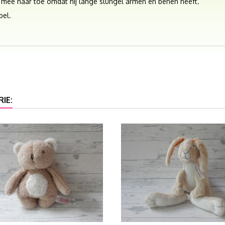
al mee naar toe omdat hij lange slungel armen en benen heeft.
bel.
IE: