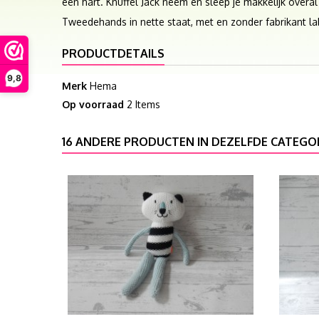
een hart. Knuffel Jack neem en sleep je makkelijk over
Tweedehands in nette staat, met en zonder fabrikant la
PRODUCTDETAILS
9,8
Merk
Hema
Op voorraad
2 Items
16 ANDERE PRODUCTEN IN DEZELFDE CATEGOR