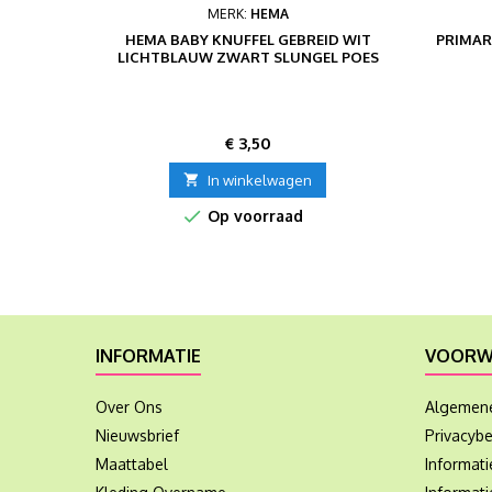
MERK:
HEMA
HEMA BABY KNUFFEL GEBREID WIT
PRIMAR
LICHTBLAUW ZWART SLUNGEL POES
Prijs
€ 3,50

In winkelwagen

Op voorraad
INFORMATIE
VOORW
Over Ons
Algemen
Nieuwsbrief
Privacybe
Maattabel
Informat