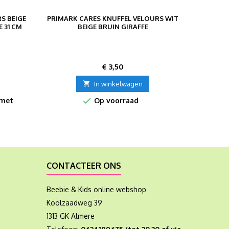
S BEIGE
PRIMARK CARES KNUFFEL VELOURS WIT
LIEF!
 31 CM
BEIGE BRUIN GIRAFFE
GROEN O
Prijs
€ 3,50

In winkelwagen

 met
Op voorraad
CONTACTEER ONS
Beebie & Kids online webshop
Koolzaadweg 39
1313 GK Almere